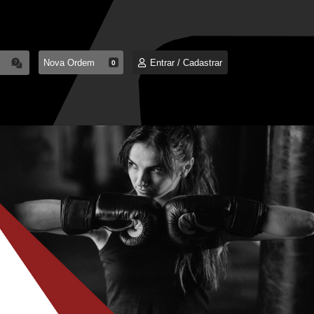
s
Nova Ordem
Entrar / Cadastrar
0